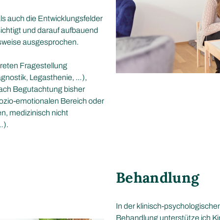
ls auch die Entwicklungsfelder
ichtigt und darauf aufbauend
sweise ausgesprochen.
reten Fragestellung
agnostik, Legasthenie, …),
nach Begutachtung bisher
 sozio-emotionalen Bereich oder
n, medizinisch nicht
…).
Behandlung
In der klinisch-psychologisch
Behandlung unterstütze ich Ki